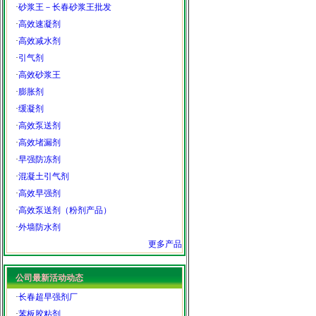
·
砂浆王－长春砂浆王批发
·
高效速凝剂
·
高效减水剂
·
引气剂
·
高效砂浆王
·
膨胀剂
·
缓凝剂
·
高效泵送剂
·
高效堵漏剂
·
早强防冻剂
·
混凝土引气剂
·
高效早强剂
·
高效泵送剂（粉剂产品）
·
外墙防水剂
更多产品
公司最新活动动态
·
长春超早强剂厂
·
苯板胶粘剂