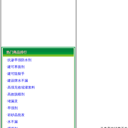
热门商品排行
·
抗渗早强防水剂
·
建可界面剂
·
建可阻裂手
·
建设牌水不漏
·
高强无收缩灌浆料
·
高效脱模剂
·
堵漏灵
·
早强剂
·
岩砂晶批发
·
水不漏