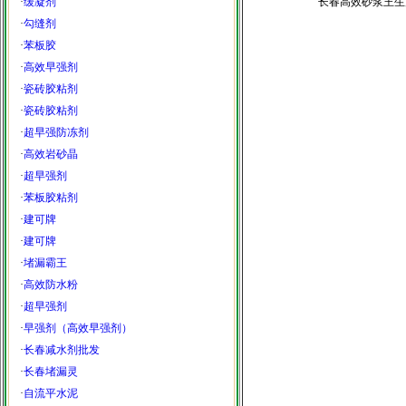
·
缓凝剂
长春高效砂浆王生
·
勾缝剂
·
苯板胶
·
高效早强剂
·
瓷砖胶粘剂
·
瓷砖胶粘剂
·
超早强防冻剂
·
高效岩砂晶
·
超早强剂
·
苯板胶粘剂
·
建可牌
·
建可牌
·
堵漏霸王
·
高效防水粉
·
超早强剂
·
早强剂（高效早强剂）
·
长春减水剂批发
·
长春堵漏灵
·
自流平水泥