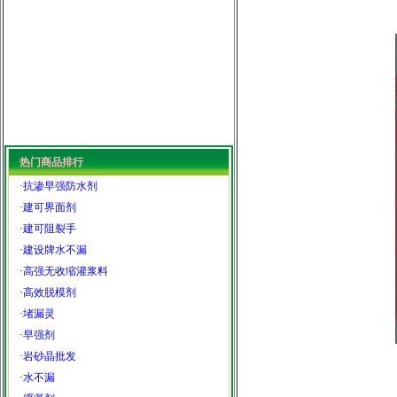
热门商品排行
·
抗渗早强防水剂
·
建可界面剂
·
建可阻裂手
·
建设牌水不漏
·
高强无收缩灌浆料
·
高效脱模剂
·
堵漏灵
·
早强剂
·
岩砂晶批发
·
水不漏