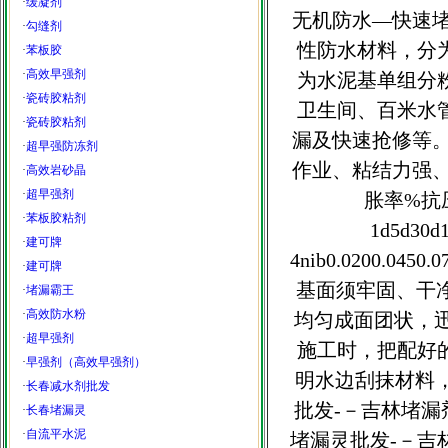
·
缓凝剂
无机防水—快速堵
·
勾缝剂
性防水材料，分
·
苯板胶
·
高效早强剂
为水泥基单组分
·
瓷砖胶粘剂
卫生间、百米水
·
瓷砖胶粘剂
漏及快速抢修等。
·
超早强防冻剂
作业、粘结力强、
·
高效岩砂晶
·
超早强剂
胀率%抗
·
苯板胶粘剂
1d5d30d
·
建可牌
4nib0.0200.0
·
建可牌
基面须牢固、干净
·
堵漏霸王
·
高效防水粉
均匀成面团状，迅
·
超早强剂
施工时，把配好
·
早强剂（高效早强剂）
明水边刮抹材料
·
长春减水剂批发
批发-－吉林堵
·
长春堵漏灵
·
自流平水泥
堵漏灵批发-－吉