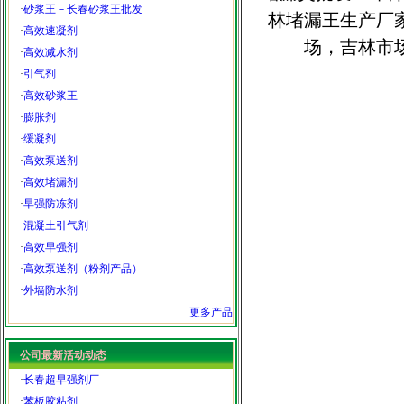
·
砂浆王－长春砂浆王批发
林堵漏王生产厂
·
高效速凝剂
场，吉林市
·
高效减水剂
·
引气剂
·
高效砂浆王
·
膨胀剂
·
缓凝剂
·
高效泵送剂
·
高效堵漏剂
·
早强防冻剂
·
混凝土引气剂
·
高效早强剂
·
高效泵送剂（粉剂产品）
·
外墙防水剂
更多产品
公司最新活动动态
·
长春超早强剂厂
·
苯板胶粘剂