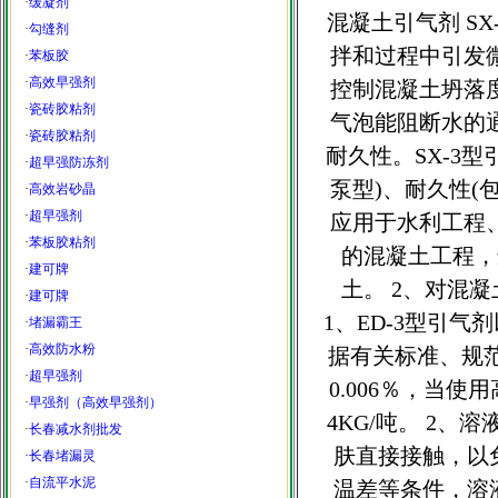
·
缓凝剂
混凝土引气剂 S
·
勾缝剂
拌和过程中引发
·
苯板胶
·
高效早强剂
控制混凝土坍落
·
瓷砖胶粘剂
气泡能阻断水的
·
瓷砖胶粘剂
耐久性。SX-3
·
超早强防冻剂
泵型)、耐久性(
·
高效岩砂晶
·
超早强剂
应用于水利工程
·
苯板胶粘剂
的混凝土工程，
·
建可牌
土。 2、对混
·
建可牌
1、ED-3型引
·
堵漏霸王
·
高效防水粉
据有关标准、规范
·
超早强剂
0.006％，当
·
早强剂（高效早强剂）
4KG/吨。 2、
·
长春减水剂批发
肤直接接触，以
·
长春堵漏灵
·
自流平水泥
温差等条件，溶