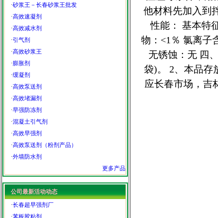
·
砂浆王－长春砂浆王批发
他材料先加入到
·
高效速凝剂
性能： 基本特征
·
高效减水剂
物：<1％ 氯离子
·
引气剂
·
高效砂浆王
无锈蚀：无 四、
·
膨胀剂
袋)。 2、本品
·
缓凝剂
应长春市场，吉
·
高效泵送剂
·
高效堵漏剂
·
早强防冻剂
·
混凝土引气剂
·
高效早强剂
·
高效泵送剂（粉剂产品）
·
外墙防水剂
更多产品
公司最新活动动态
·
长春超早强剂厂
·
苯板胶粘剂