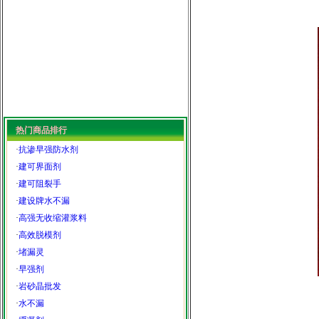
热门商品排行
·
抗渗早强防水剂
·
建可界面剂
·
建可阻裂手
·
建设牌水不漏
·
高强无收缩灌浆料
·
高效脱模剂
·
堵漏灵
·
早强剂
·
岩砂晶批发
·
水不漏