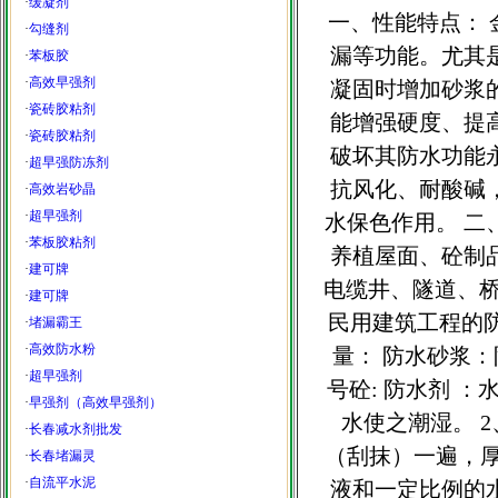
·
缓凝剂
一、性能特点：
·
勾缝剂
漏等功能。尤其
·
苯板胶
·
高效早强剂
凝固时增加砂浆
·
瓷砖胶粘剂
能增强硬度、提
·
瓷砖胶粘剂
破坏其防水功能
·
超早强防冻剂
抗风化、耐酸碱
·
高效岩砂晶
·
超早强剂
水保色作用。 二
·
苯板胶粘剂
养植屋面、砼制
·
建可牌
电缆井、隧道、桥
·
建可牌
民用建筑工程的
·
堵漏霸王
·
高效防水粉
量： 防水砂浆：防
·
超早强剂
号砼: 防水剂 ：
·
早强剂（高效早强剂）
水使之潮湿。 
·
长春减水剂批发
（刮抹）一遍，厚
·
长春堵漏灵
·
自流平水泥
液和一定比例的