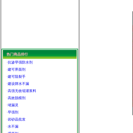
热门商品排行
·
抗渗早强防水剂
·
建可界面剂
·
建可阻裂手
·
建设牌水不漏
·
高强无收缩灌浆料
·
高效脱模剂
·
堵漏灵
·
早强剂
·
岩砂晶批发
·
水不漏