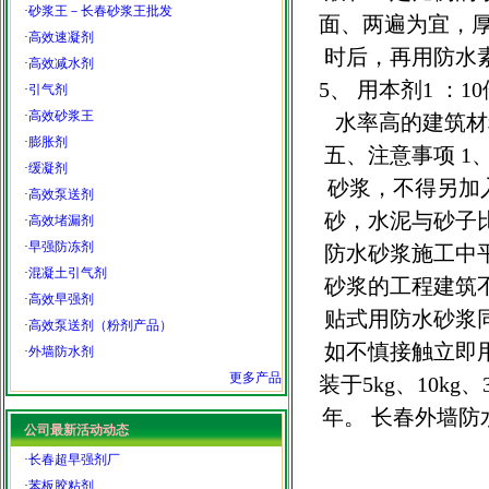
·
砂浆王－长春砂浆王批发
面、两遍为宜，厚
·
高效速凝剂
时后，再用防水
·
高效减水剂
5、 用本剂1 
·
引气剂
·
高效砂浆王
水率高的建筑材
·
膨胀剂
五、注意事项 1
·
缓凝剂
砂浆，不得另加入
·
高效泵送剂
砂，水泥与砂子比
·
高效堵漏剂
·
早强防冻剂
防水砂浆施工中平
·
混凝土引气剂
砂浆的工程建筑不
·
高效早强剂
贴式用防水砂浆同
·
高效泵送剂（粉剂产品）
如不慎接触立即用
·
外墙防水剂
更多产品
装于5kg、10k
年。 长春外墙
公司最新活动动态
·
长春超早强剂厂
·
苯板胶粘剂