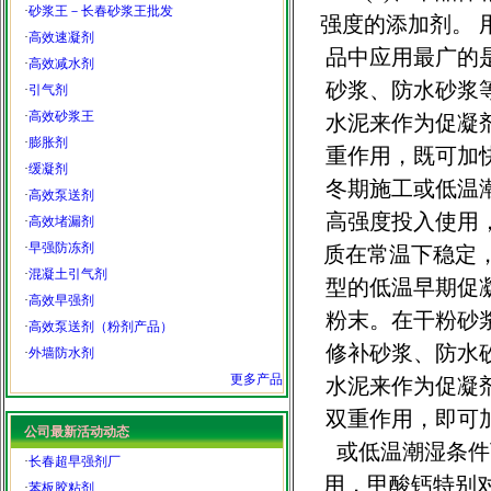
·
砂浆王－长春砂浆王批发
强度的添加剂。
·
高效速凝剂
品中应用最广的
·
高效减水剂
砂浆、防水砂浆
·
引气剂
·
高效砂浆王
水泥来作为促凝
·
膨胀剂
重作用，既可加
·
缓凝剂
冬期施工或低温
·
高效泵送剂
高强度投入使用
·
高效堵漏剂
·
早强防冻剂
质在常温下稳定
·
混凝土引气剂
型的低温早期促
·
高效早强剂
粉末。在干粉砂
·
高效泵送剂（粉剂产品）
修补砂浆、防水
·
外墙防水剂
更多产品
水泥来作为促凝
双重作用，即可
公司最新活动动态
或低温潮湿条件
·
长春超早强剂厂
用，甲酸钙特别
·
苯板胶粘剂