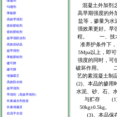
·
缓凝剂
混凝土外加剂之
·
勾缝剂
高早期强度的外
·
苯板胶
·
高效早强剂
盐等，掺量为水
·
瓷砖胶粘剂
强效果更好。早
·
瓷砖胶粘剂
程。 一、技术
·
超早强防冻剂
准养护条件下，
·
高效岩砂晶
·
超早强剂
5Mpa以上，
·
苯板胶粘剂
强度的同时，可
·
建可牌
破坏作用。 二
·
建可牌
艺的素混凝土制
·
堵漏霸王
·
高效防水粉
(2)、本品的掺
·
超早强剂
水泥、砂、石、
·
早强剂（高效早强剂）
与贮存 (1
·
长春减水剂批发
50kg±0.5
·
长春堵漏灵
·
自流平水泥
(3)、本品保