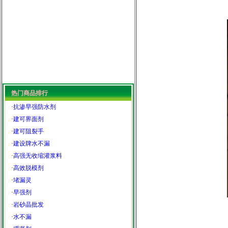
热门商品排行
·
抗渗早强防水剂
·
建可界面剂
·
建可阻裂手
·
建设牌水不漏
·
高强无收缩灌浆料
·
高效脱模剂
·
堵漏灵
·
早强剂
·
岩砂晶批发
·
水不漏