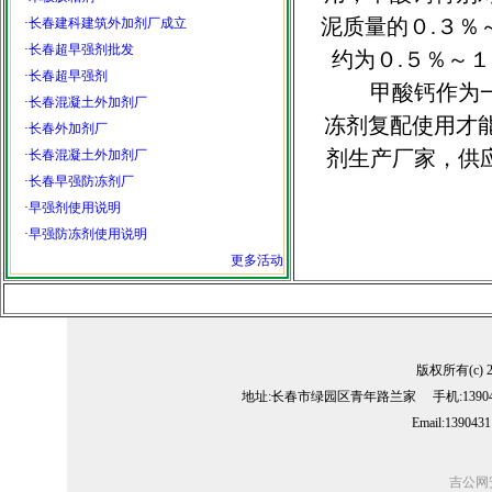
泥质量的０.３％
·
长春建科建筑外加剂厂成立
·
长春超早强剂批发
约为０.５％～
·
长春超早强剂
甲酸钙作为一种
·
长春混凝土外加剂厂
冻剂复配使用才
·
长春外加剂厂
剂生产厂家，供
·
长春混凝土外加剂厂
·
长春早强防冻剂厂
·
早强剂使用说明
·
早强防冻剂使用说明
更多活动
版权所有(c) 
地址:长春市绿园区青年路兰家 手机:13904311
Email:139043
吉公网安备