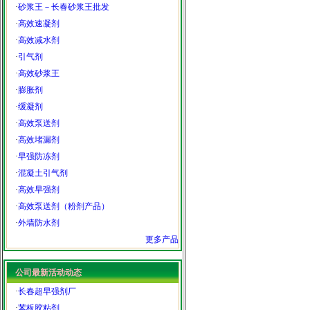
·
砂浆王－长春砂浆王批发
·
高效速凝剂
·
高效减水剂
·
引气剂
·
高效砂浆王
·
膨胀剂
·
缓凝剂
·
高效泵送剂
·
高效堵漏剂
·
早强防冻剂
·
混凝土引气剂
·
高效早强剂
·
高效泵送剂（粉剂产品）
·
外墙防水剂
更多产品
公司最新活动动态
·
长春超早强剂厂
·
苯板胶粘剂