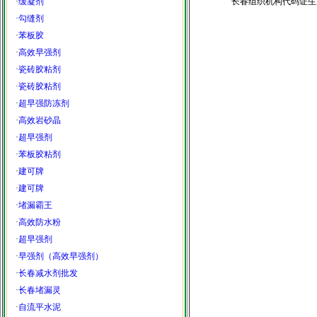
·
缓凝剂
长春组织机构代码证生
·
勾缝剂
·
苯板胶
·
高效早强剂
·
瓷砖胶粘剂
·
瓷砖胶粘剂
·
超早强防冻剂
·
高效岩砂晶
·
超早强剂
·
苯板胶粘剂
·
建可牌
·
建可牌
·
堵漏霸王
·
高效防水粉
·
超早强剂
·
早强剂（高效早强剂）
·
长春减水剂批发
·
长春堵漏灵
·
自流平水泥