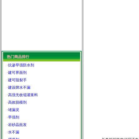
热门商品排行
·
抗渗早强防水剂
·
建可界面剂
·
建可阻裂手
·
建设牌水不漏
·
高强无收缩灌浆料
·
高效脱模剂
·
堵漏灵
·
早强剂
·
岩砂晶批发
·
水不漏